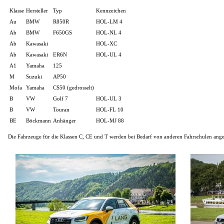
Klasse
Hersteller
Typ
Kennzeichen
Au
BMW
R850R
HOL-LM 4
Ab
BMW
F650GS
HOL-NL 4
Ab
Kawasaki
HOL-XC
Ab
Kawasaki
ER6N
HOL-UL 4
A1
Yamaha
125
M
Suzuki
AP50
Mofa
Yamaha
CS50 (gedrosselt)
B
VW
Golf 7
HOL-UL 3
B
VW
Touran
HOL-FL 10
BE
Böckmann
Anhänger
HOL-MJ 88
Die Fahrzeuge für die Klassen C, CE und T werden bei Bedarf von anderen Fahrschulen angemi